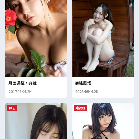
寒锋剧场
月面远征·典藏
2023
46K
4.2K
2017
49K
4.2K
综艺
电视剧