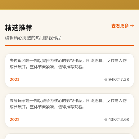
精选推荐
查看更多
→
编辑精心挑选的热门影视作品
失控追凶
失控追凶是一部以冒险为核心的影视作品，围绕危机、反转与人物
成长展开，整体节奏紧凑，值得推荐观看。
2021
94K
7.3K
零号玩家
零号玩家是一部以战争为核心的影视作品，围绕危机、反转与人物
成长展开，整体节奏紧凑，值得推荐观看。
2022
43K
3.6K
南港迷雾·纪念版