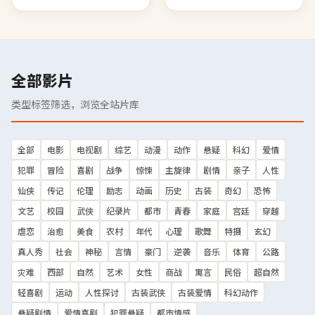
全部影片
类型标签筛选，浏览全站片库
全部
电影
电视剧
综艺
动漫
动作
悬疑
科幻
爱情
犯罪
冒险
喜剧
战争
惊悚
主旋律
剧情
亲子
人性
仙侠
传记
伦理
励志
动画
历史
古装
奇幻
恐怖
文艺
校园
武侠
纪录片
都市
青春
家庭
宫廷
穿越
虐恋
治愈
美食
农村
年代
心理
歌舞
特摄
玄幻
真人秀
社会
神秘
言情
豪门
逆袭
音乐
体育
公路
灾难
西部
自然
艺术
女性
商战
寓言
民俗
超自然
轻喜剧
运动
人性探讨
古装武侠
古装爱情
科幻动作
悬疑剧情
爱情喜剧
犯罪悬疑
都市情感