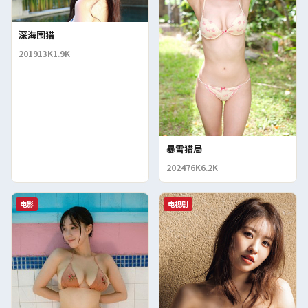
深海围猎
2019
13K
1.9K
暴雪猎局
2024
76K
6.2K
电影
电视剧