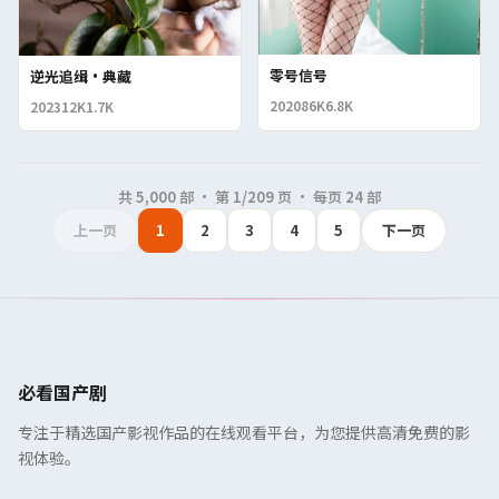
零号信号
逆光追缉·典藏
2020
86K
6.8K
2023
12K
1.7K
共
5,000
部 · 第
1
/
209
页 · 每页
24
部
上一页
1
2
3
4
5
下一页
必看国产剧
专注于精选国产影视作品的在线观看平台，为您提供高清免费的影
视体验。